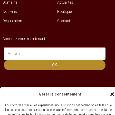
Domaine
Actualités
Nos vins
Boutique
Dégustation
Contact
Abonnez-vous maintenant :
OK
Gérer le consentement
Site web développé par l’Agence Bvoak •
www.bvoak.com
Pour offrir les meilleures expériences, nous utilisons des technologies telles que
les cookies pour stocker et/ou accéder aux informations des appareils. Le fait de
© 2026 Château de la Noblesse •
Mentions légales
•
Conditions
générales
consentir à ces technologies nous permettra de traiter des données telles que le