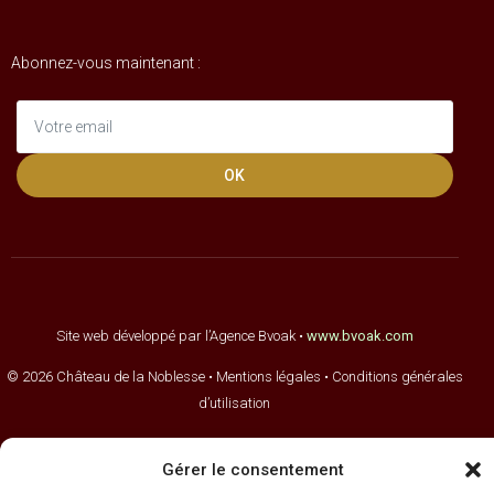
Abonnez-vous maintenant :
OK
Site web développé par l’Agence Bvoak •
www.bvoak.com
© 2026 Château de la Noblesse •
Mentions légales
•
Conditions
générales
d’utilisation
Gérer le consentement
Ce site est listé dans la catégorie Vins : Vins de Provence de l'annuaire
Statistiques sur le forum WebRankInfo et Dossiers. L'abus d'alcool est